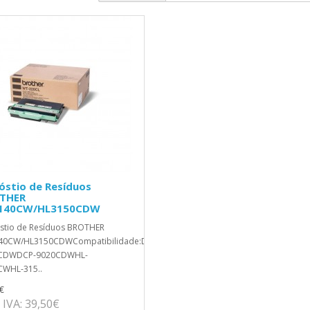
óstio de Resíduos
THER
140CW/HL3150CDW
stio de Resíduos BROTHER
40CW/HL3150CDWCompatibilidade:DCP-
CDWDCP-9020CDWHL-
CWHL-315..
€
IVA: 39,50€