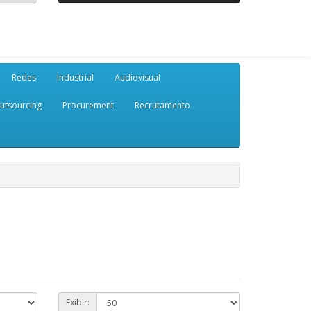
Redes
Industrial
Audiovisual
utsourcing
Procurement
Recrutamento
Exibir: