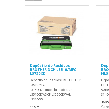
Depóstio de Resíduos
Dep
BROTHER DCP-L3510/MFC-
BRO
L3750CD
HL3
Depóstio de Resíduos BROTHER DCP-
Depó
L3510 MFC-
HL31
L3750CDCompatibilidade:DCP-
9015
L3510CDWDCP-L3550CDWHL-
3140
L3210CW..
48,59
Sem 
48,59€