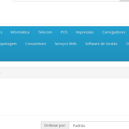
es
Informática
Telecom
POS
Impressão
Carregadores
iquetagem
Consumíveis
Serviços Web
Software de Gestão
O
Ordenar por: