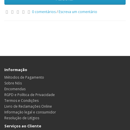
0 comentários
/
Escreva um comentário
Etiquetas:
DCC488CAB
,
6-pins 205mm C5PRH_DCIN_CABLE 135W
DC301010K00 T074 C5V08 DC-IN_CABLE DC301010V00 50.GP8N2.003
Acer Aspire 7 A715-71G A715-72G Dc jack cable
Informação
Métodos de Pagamento
Sobre Nós
Encomendas
RGPD e Política de Privacidade
Termos e Condições
Livro de Reclamações Online
Informação legal e consumidor
Resolução de Litígios
Serviços ao Cliente