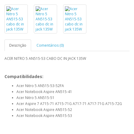
Descrição
Comentários (0)
ACER NITRO 5 AN515-53 CABO DC IN JACK 135W
Compatibilidades
:
Acer Nitro 5 AN515-53-52FA
Acer Notebook Aspire AN515-41
Acer Nitro 5 AN515-51
Acer Aspire 7 A715-71 A715-71G A717-71 A717-71G A715-72G
Acer Notebook Aspire AN515-52
Acer Notebook Aspire AN515-53
PN:
6-pins 205mm C5PRH_DCIN_CABLE 135W DC301010K00 T074 C5V08