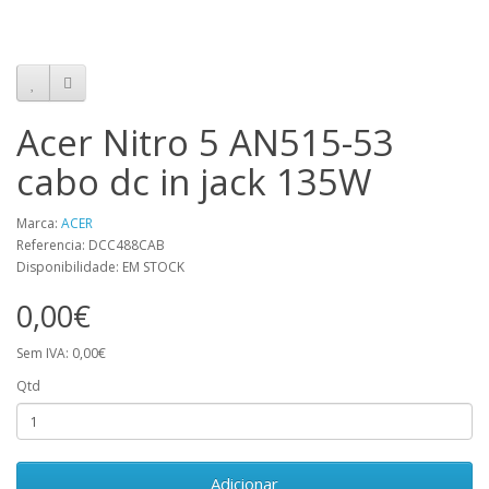
DC-IN_CABLE DC301010V00 50.GP8N2.003 Acer Aspire 7 A715-71G
A715-72G Dc jack cable
Acer Nitro 5 AN515-53
cabo dc in jack 135W
Marca:
ACER
Referencia: DCC488CAB
Disponibilidade: EM STOCK
0,00€
Sem IVA: 0,00€
Qtd
Adicionar